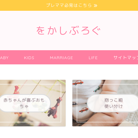
プレママ必見はこちら
をかしぶろぐ
ABY
KIDS
MARRIAGE
LIFE
サイトマッ
赤ちゃんが喜ぶおも
抱っこ紐
ちゃ
使い分け