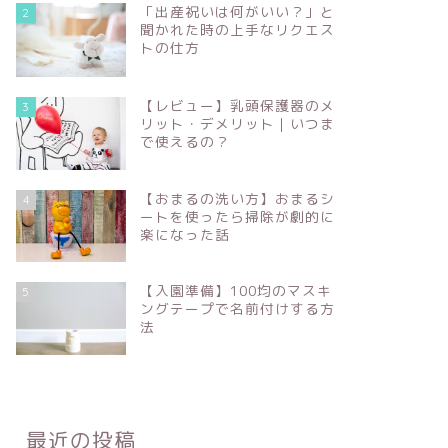
「出産祝いは何がいい？」と
2
聞かれた時の上手なリクエス
トの仕方
【レビュー】乳頭保護器のメ
3
リット・デメリット｜いつま
で使えるの？
【おまるの洗い方】おまるシ
4
ートを使ったら掃除が劇的に
楽になった話
【入園準備】100均のマスキ
5
ングテープで名前付けする方
法
最近の投稿