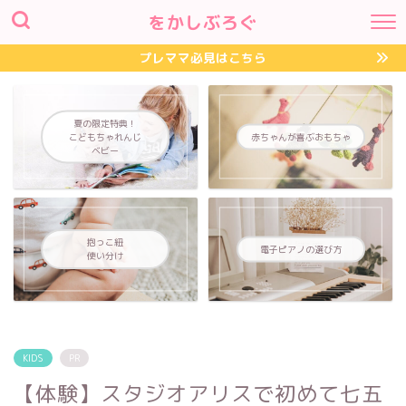
をかしぶろぐ
プレママ必見はこちら
夏の限定特典！
こどもちゃれんじ
赤ちゃんが喜ぶおもちゃ
ベビー
抱っこ紐
電子ピアノの選び方
使い分け
KIDS
PR
【体験】スタジオアリスで初めて七五